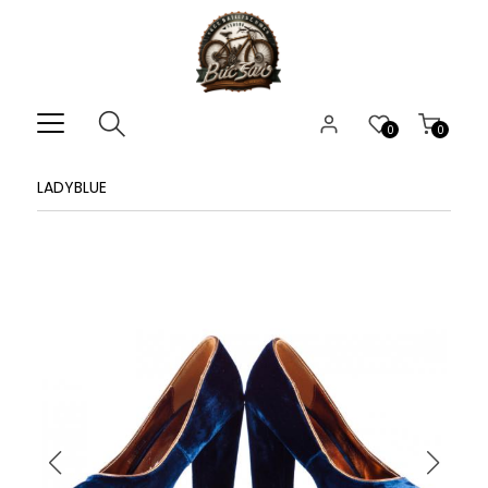
0
0
LADYBLUE