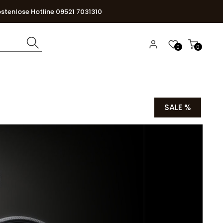
stenlose Hotline 09521 7031310
0
0
SALE %