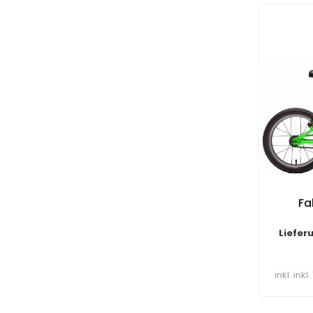
Fa
Liefer
inkl. ink