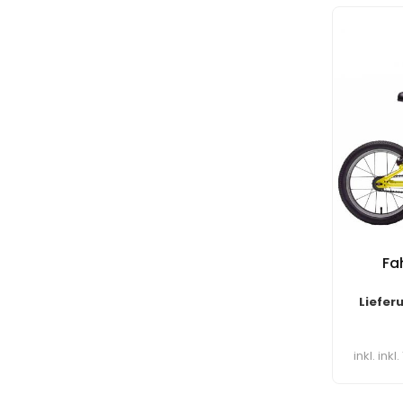
Fa
Liefer
inkl. ink