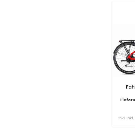
Fah
Liefer
inkl. ink