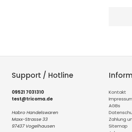
Support / Hotline
Infor
09521 7031310
Kontakt
test@tricoma.de
Impressu
AGBs
Habro Handelswaren
Datenschu
Maxx-Strasse 33
Zahlung u
97437 Vogelhausen
Sitemap